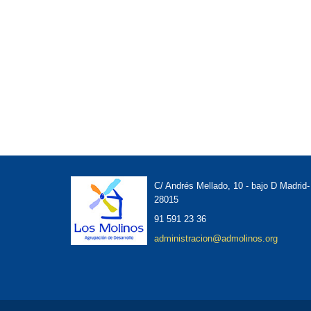
C/ Andrés Mellado, 10 - bajo D Madrid-
28015
91 591 23 36
administracion@admolinos.org