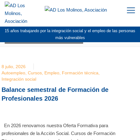
Togg
navi
15 años trabajando por la integración social y el empleo de las personas
BLOG:
FORMACIÓN TÉCNICA
más vulnerables
8 julio, 2026
Autoempleo
,
Cursos
,
Empleo
,
Formación técnica
,
Integración social
Balance semestral de Formación de
Profesionales 2026
En 2026 renovamos nuestra Oferta Formativa para
profesionales de la Acción Social. Cursos de Formación