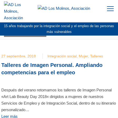
Togg
navi
15 años trabajando por la integración social y el empleo de las personas
BLOG:
TALLERES
más vulnerables
27 septiembre, 2018
Integración social
,
Mujer
,
Talleres
Talleres de Imagen Personal. Ampliando
competencias para el empleo
Después del verano retomamos los talleres de Imagen Personal
«Art Lab Beauty Day 2018« dirigidos a mujeres de nuestros
Servicios de Empleo y de Integración Social, dentro de su itinerario
personalizado…
Leer más