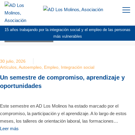
Togg
navi
15 años trabajando por la integración social y el empleo de las personas
BLOG:
JULIO 2026
más vulnerables
30 julio, 2026
Artículos
,
Autoempleo
,
Empleo
,
Integración social
Un semestre de compromiso, aprendizaje y
oportunidades
Este semestre en AD Los Molinos ha estado marcado por el
compromiso, la participación y el aprendizaje. A lo largo de estos
meses, los talleres de orientación laboral, las formaciones…
Leer más