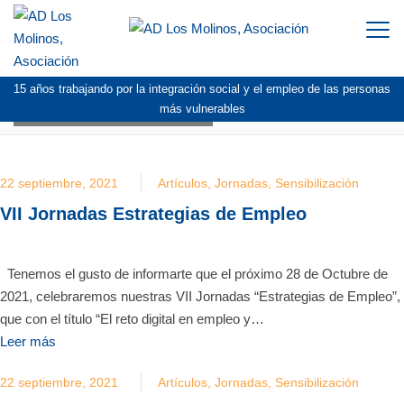
Togg
navi
15 años trabajando por la integración social y el empleo de las personas
BLOG:
SEPTIEMBRE 2021
más vulnerables
22 septiembre, 2021
Artículos
,
Jornadas
,
Sensibilización
VII Jornadas Estrategias de Empleo
Tenemos el gusto de informarte que el próximo 28 de Octubre de
2021, celebraremos nuestras VII Jornadas “Estrategias de Empleo”,
que con el título “El reto digital en empleo y…
Leer más
22 septiembre, 2021
Artículos
,
Jornadas
,
Sensibilización