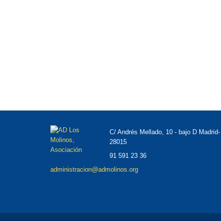
C/ Andrés Mellado, 10 - bajo D Madrid-
28015
91 591 23 36
administracion@admolinos.org