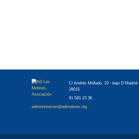
C/ Andrés Mellado, 10 - bajo D Madrid-
28015
91 591 23 36
administracion@admolinos.org