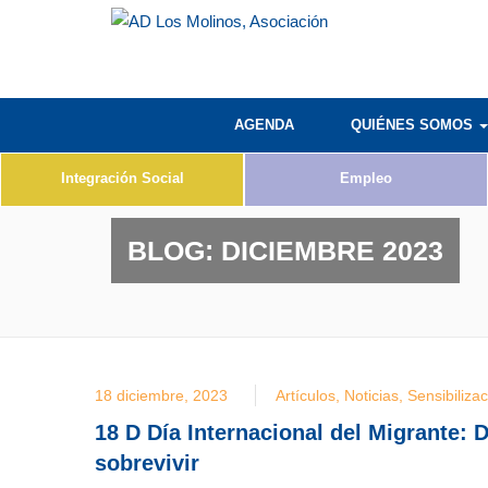
AGENDA
QUIÉNES SOMOS
Integración Social
Empleo
BLOG:
DICIEMBRE 2023
18 diciembre, 2023
Artículos
,
Noticias
,
Sensibiliza
18 D Día Internacional del Migrante: 
sobrevivir