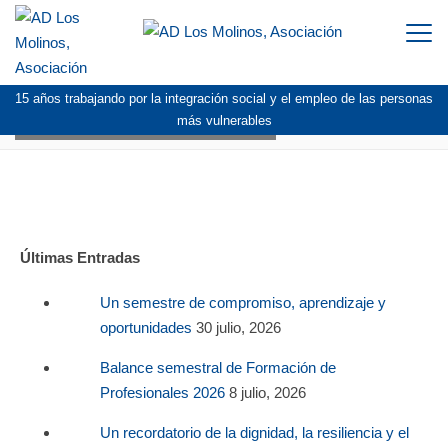
Togg
navi
15 años trabajando por la integración social y el empleo de las personas
FOTO_EQUIPO_PROFESIONAL
más vulnerables
Últimas Entradas
Un semestre de compromiso, aprendizaje y
oportunidades
30 julio, 2026
Balance semestral de Formación de
Profesionales 2026
8 julio, 2026
Un recordatorio de la dignidad, la resiliencia y el