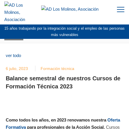
Togg
navi
15 años trabajando por la integración social y el empleo de las personas
BLOG
más vulnerables
ver todo
6 julio, 2023
Formación técnica
Balance semestral de nuestros Cursos de
Formación Técnica 2023
Como todos los años, en 2023 renovamos nuestra
Oferta
Formativa
para profesionales de la Acción Social.
Cursos