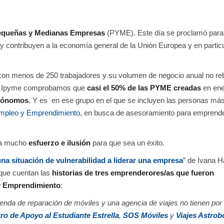
Pequeñas y Medianas Empresas
(PYME). Este día se proclamó para
 contribuyen a la economía general de la Unión Europea y en particu
 con menos de 250 trabajadores y su volumen de negocio anual no re
 Ipyme comprobamos que
casi el 50% de las PYME
creadas
en ene
utónomos
. Y es en ese grupo en el que se incluyen las personas má
empleo y Emprendimiento
, en busca de asesoramiento para emprend
eva mucho
esfuerzo e ilusión
para que sea un éxito.
na situación de vulnerabilidad a liderar una empresa
” de Ivana H
que cuentan las
historias de tres emprenderores/as que fueron
y Emprendimiento
:
da de reparación de móviles y una agencia de viajes no tienen por
ro de Apoyo al Estudiante Estrella
,
SOS Móviles
y
Viajes Astrob