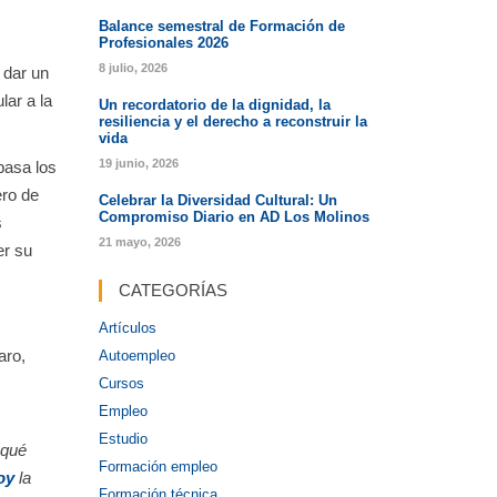
Balance semestral de Formación de
Profesionales 2026
8 julio, 2026
 dar un
lar a la
Un recordatorio de la dignidad, la
resiliencia y el derecho a reconstruir la
vida
19 junio, 2026
basa los
ro de
Celebrar la Diversidad Cultural: Un
Compromiso Diario en AD Los Molinos
s
21 mayo, 2026
er su
CATEGORÍAS
Artículos
aro,
Autoempleo
Cursos
Empleo
Estudio
 qué
Formación empleo
oy
la
Formación técnica