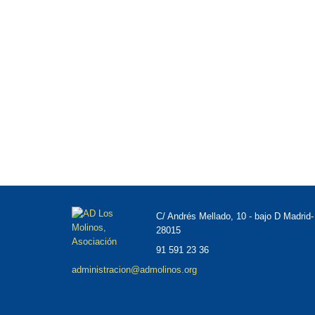
C/ Andrés Mellado, 10 - bajo D Madrid-
28015
91 591 23 36
administracion@admolinos.org