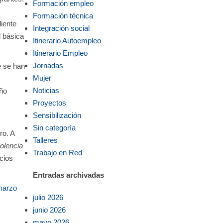
Formación empleo
Formación técnica
iente
Integración social
l básica
Itinerario Autoempleo
Itinerario Empleo
Jornadas
e se han
Mujer
Noticias
año
Proyectos
Sensibilización
Sin categoría
ro. A
Talleres
iolencia
Trabajo en Red
acios
Entradas archivadas
marzo
julio 2026
junio 2026
mayo 2026