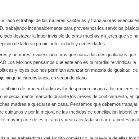
n lado el trabajo de las mujeres sanitarias y trabajadoras esenciale
D, trabajando incansablemente para proveernos los servicios básico
o lado destacar la labor invisible de otras muchas mujeres que se ha
dejando de lado su propio autocuidado y necesidades.
eres y hombres, evidenciado más que nunca las desigualdades que
 AD Los Molinos pensamos que este año es primordial reivindicar la
olíticas y leyes que nos permitan avanzar en materia de igualdad, de
bajo ninguna circunstancia en segundo plano.
atribuido de manera tradicional y desproporcionada a las mujeres, s
tuvo especialmente marcado durante los meses de confinamiento, en q
a muchas madres a quedarse en casa. Pensamos que debemos trabajar
de cuidados y por la mejora de las medidas de conciliación laboral en
d o mayor parte de esta carga y vean afectada su carrera profesional
 a las trabajadoras del ámbito doméstico, la mayoría de ellas inmi