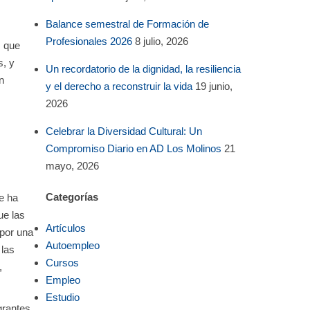
Balance semestral de Formación de
Profesionales 2026
8 julio, 2026
s que
s, y
Un recordatorio de la dignidad, la resiliencia
n
y el derecho a reconstruir la vida
19 junio,
2026
Celebrar la Diversidad Cultural: Un
Compromiso Diario en AD Los Molinos
21
mayo, 2026
Categorías
e ha
ue las
Artículos
 por una
Autoempleo
 las
Cursos
,
Empleo
Estudio
grantes.