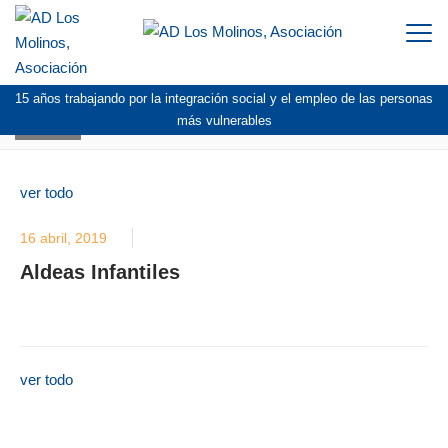
Togg
navi
15 años trabajando por la integración social y el empleo de las personas
BLOG
más vulnerables
ver todo
16 abril, 2019
Aldeas Infantiles
ver todo