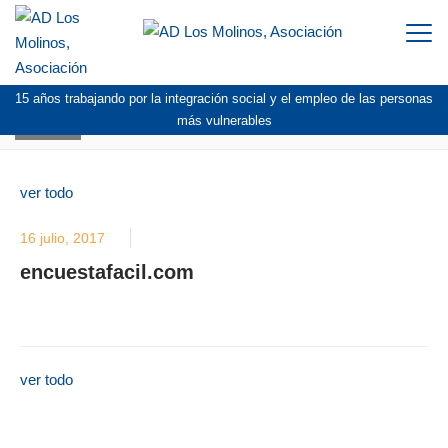
Togg
navi
15 años trabajando por la integración social y el empleo de las personas
BLOG
más vulnerables
ver todo
16 julio, 2017
encuestafacil.com
ver todo