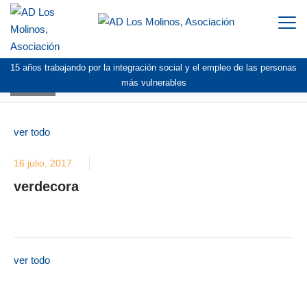
Togg
navi
15 años trabajando por la integración social y el empleo de las personas
BLOG
más vulnerables
ver todo
16 julio, 2017
verdecora
ver todo