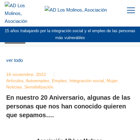
Togg
navi
15 años trabajando por la integración social y el empleo de las personas
BLOG
más vulnerables
ver todo
16 noviembre, 2022
Artículos
,
Autoempleo
,
Empleo
,
Integración social
,
Mujer
,
Noticias
,
Sensibilización
En nuestro 20 Aniversario, algunas de las
personas que nos han conocido quieren
que sepamos….