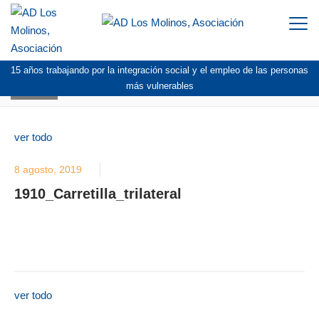
Togg
navi
15 años trabajando por la integración social y el empleo de las personas
BLOG
más vulnerables
ver todo
8 agosto, 2019
1910_Carretilla_trilateral
ver todo