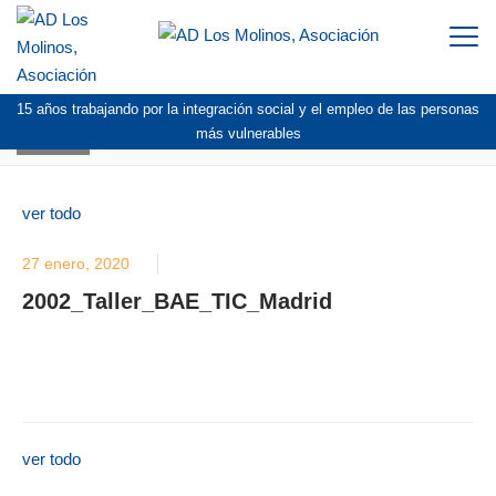
Togg
navi
15 años trabajando por la integración social y el empleo de las personas
BLOG
más vulnerables
ver todo
27 enero, 2020
2002_Taller_BAE_TIC_Madrid
ver todo