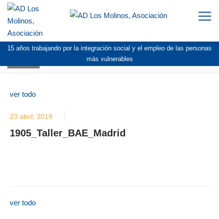
Togg
navi
15 años trabajando por la integración social y el empleo de las personas
BLOG
más vulnerables
ver todo
23 abril, 2019
1905_Taller_BAE_Madrid
ver todo