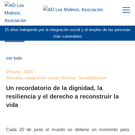
Togg
navi
15 años trabajando por la integración social y el empleo de las personas
BLOG
más vulnerables
ver todo
19 junio, 2026
Artículos
,
Integración social
,
Noticias
,
Sensibilización
Un recordatorio de la dignidad, la
resiliencia y el derecho a reconstruir la
vida
Cada 20 de junio el mundo se detiene un momento para