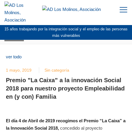
Togg
navi
15 años trabajando por la integración social y el empleo de las personas
BLOG
más vulnerables
ver todo
1 mayo, 2019
Sin categoría
Premio ”La Caixa” a la innovación Social
2018 para nuestro proyecto Empleabilidad
en (y con) Familia
El día 4 de Abril de 2019 recogimos el Premio “La Caixa” a
la Innovación Social 2018,
concedido al proyecto