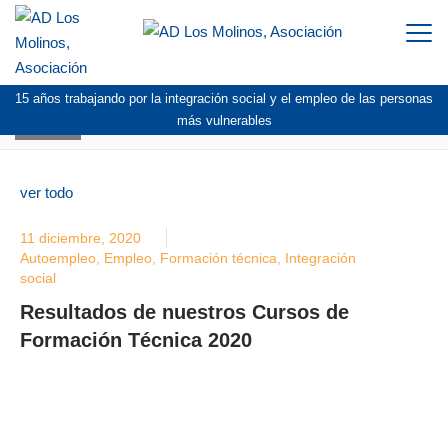
Togg
navi
15 años trabajando por la integración social y el empleo de las personas
BLOG
más vulnerables
ver todo
11 diciembre, 2020
Autoempleo
,
Empleo
,
Formación técnica
,
Integración
social
Resultados de nuestros Cursos de
Formación Técnica 2020