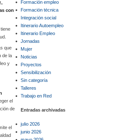
Formación empleo
z,
Formación técnica
nas con
Integración social
Itinerario Autoempleo
tiene
Itinerario Empleo
ud.
Jornadas
as que
Mujer
 de la
Noticias
leo y
Proyectos
Sensibilización
Sin categoría
Talleres
n
Trabajo en Red
eger el
pción de
Entradas archivadas
julio 2026
ite el
junio 2026
ualdad
mayo 2026