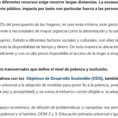
s diferentes recursos exige recorrer largas distancias. La escase
rte público, impacta por tanto con particular fuerza a las perso
12% del presupuesto de los hogares, en una renta mínima, este gasto 
ente a necesidades de mayor urgencia como la alimentación y la sal
ujeres.
Debido a diferentes factores sociales y culturales, son ellas l
imita la disponibilidad de tiempo y dinero. De esta manera la ubicación
eficiente y con un alto precio imposibilita el acceso de la mujer a emp
res transversales que define el nivel de pobreza y exclusión.
alinea con los
Objetivos de Desarrollo Sostenible (ODS
), tambié
 universal a la adopción de medidas para poner fin a la pobreza, prot
de paz y prosperidad) y se suma al esfuerzo común dirigido a la ado
de apoyo económico, de difusión de problemáticas o campañas nos perm
pobreza y el hambre, ODM 2 y 3: Educación primaria universal e ig