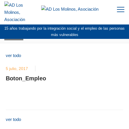
Togg
navi
15 años trabajando por la integración social y el empleo de las personas
BLOG
más vulnerables
ver todo
5 julio, 2017
Boton_Empleo
ver todo