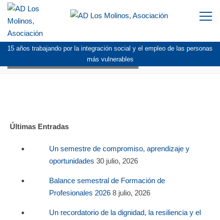
Togg
navi
15 años trabajando por la integración social y el empleo de las personas
LOGO_LA_CAIXA_MICROBANK
más vulnerables
Últimas Entradas
Un semestre de compromiso, aprendizaje y
oportunidades
30 julio, 2026
Balance semestral de Formación de
Profesionales 2026
8 julio, 2026
Un recordatorio de la dignidad, la resiliencia y el