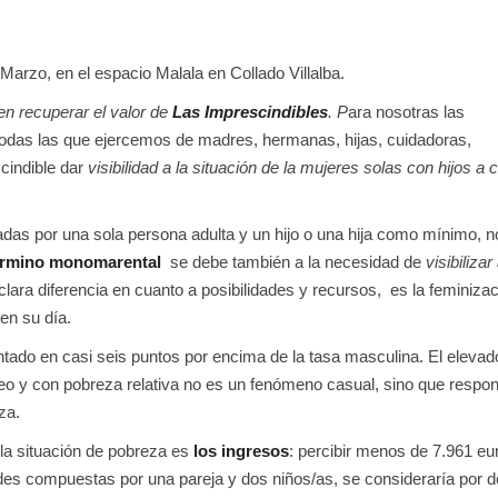
arzo, en el espacio Malala en Collado Villalba.
en recuperar el valor de
Las Imprescindibles
. P
ara nosotras las
todas las que ejercemos de madres, hermanas, hijas, cuidadoras,
cindible dar
visibilidad a la situación de la mujeres solas con hijos a 
adas por una sola persona adulta y un hijo o una hija como mínimo, n
término monomarental
se debe también a la necesidad de
visibilizar
lara diferencia en cuanto a posibilidades y recursos, es la feminiza
en su día.
ado en casi seis puntos por encima de la tasa masculina. El elevad
o y con pobreza relativa no es un fenómeno casual, sino que respo
za.
 la situación de pobreza es
los ingresos
: percibir menos de 7.961 eu
es compuestas por una pareja y dos niños/as, se consideraría por d