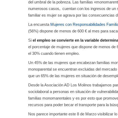
del umbral de la pobreza. Las familias «monomarent
numerosos casos, cuentan con los ingresos de un sol
familiar es mujer se agrava por las consecuencias de
La encuesta
Mujeres con Responsabilidades Familia
(56%) dispone de menos de 600 € al mes para sacar 
Si
el empleo se convierte en la variable determin
el porcentaje de mujeres que dispone de menos de 
el 30% cuando tienen empleo.
Un 45% de las mujeres que encabezan familias monop
monoparental se encuentran excluidas del mercado l
que un 65% de las mujeres en situación de desempl
Desde la Asociación AD Los Molinos trabajamos para
sociolaboral a personas en situación de vulnerabilid
familias monomarentales y es por esto que promo
recursos para poder becar el transporte para la bús
Nos parece importante este 8 de Marzo visibilizar lo i