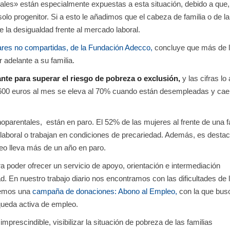
ales» están especialmente expuestas a esta situación, debido a que,
o progenitor. Si a esto le añadimos que el cabeza de familia o de la
 la desigualdad frente al mercado laboral.
res no compartidas, de la Fundación Adecco,
concluye que más de l
adelante a su familia.
ante para superar el riesgo de pobreza o exclusión,
y las cifras lo
600 euros al mes se eleva al 70% cuando están desempleadas y cae
arentales, están en paro. El 52% de las mujeres al frente de una f
aboral o trabajan en condiciones de precariedad. Además, es destac
eo lleva más de un año en paro.
 poder ofrecer un servicio de apoyo, orientación e intermediación
ad. En nuestro trabajo diario nos encontramos con las dificultades de 
vemos una
campaña de donaciones: Abono al Empleo,
con la que bu
queda activa de empleo.
mprescindible, visibilizar la situación de pobreza de las familias