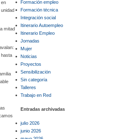
Formación empleo
 en
Formación técnica
 unidad
Integración social
Itinerario Autoempleo
a mitad
Itinerario Empleo
Jornadas
 avalan:
Mujer
 hasta
Noticias
Proyectos
Sensibilización
amilia
Sin categoría
able
Talleres
Trabajo en Red
las
Entradas archivadas
scamos
julio 2026
junio 2026
mayo 2026