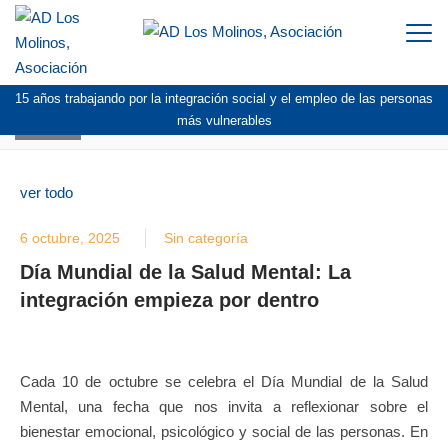
Togg
navi
15 años trabajando por la integración social y el empleo de las personas
BLOG
más vulnerables
ver todo
6 octubre, 2025
Sin categoría
Día Mundial de la Salud Mental: La
integración empieza por dentro
Cada 10 de octubre se celebra el Día Mundial de la Salud
Mental, una fecha que nos invita a reflexionar sobre el
bienestar emocional, psicológico y social de las personas. En