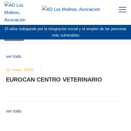
Togg
navi
15 años trabajando por la integración social y el empleo de las personas
BLOG
más vulnerables
ver todo
11 mayo, 2020
EUROCAN CENTRO VETERINARIO
ver todo