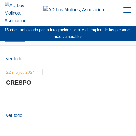
Togg
navi
15 años trabajando por la integración social y el empleo de las personas
BLOG
más vulnerables
ver todo
22 mayo, 2024
CRESPO
ver todo