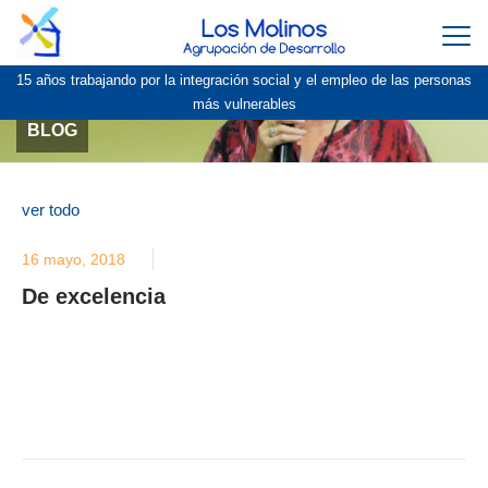
Togg
navi
15 años trabajando por la integración social y el empleo de las personas
más vulnerables
BLOG
ver todo
16 mayo, 2018
De excelencia