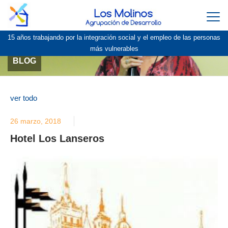
Togg
navi
15 años trabajando por la integración social y el empleo de las personas
más vulnerables
BLOG
ver todo
26 marzo, 2018
Hotel Los Lanseros