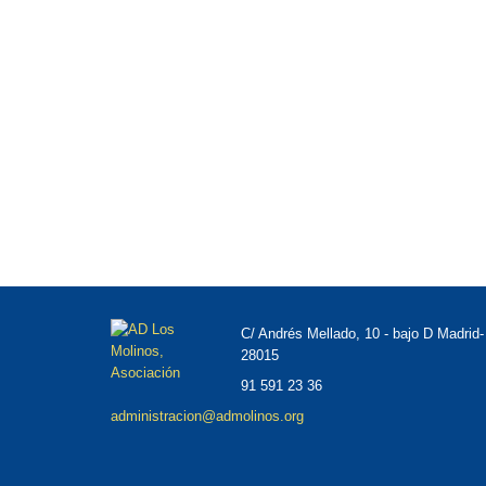
C/ Andrés Mellado, 10 - bajo D Madrid-
28015
91 591 23 36
administracion@admolinos.org