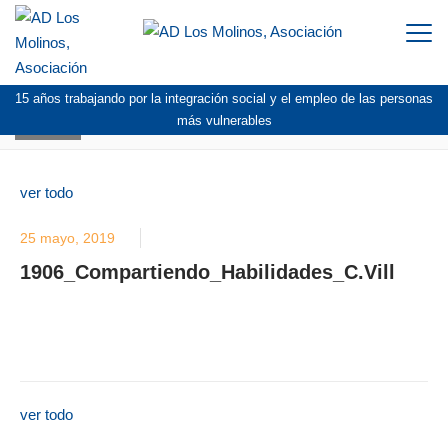
Togg
navi
15 años trabajando por la integración social y el empleo de las personas
BLOG
más vulnerables
ver todo
25 mayo, 2019
1906_Compartiendo_Habilidades_C.Vill
ver todo