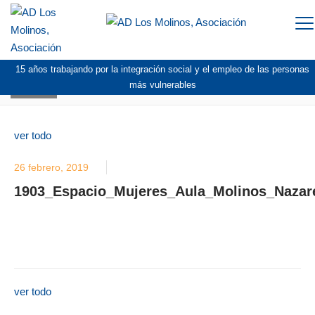
To
na
15 años trabajando por la integración social y el empleo de las personas
BLOG
más vulnerables
ver todo
26 febrero, 2019
1903_Espacio_Mujeres_Aula_Molinos_Nazar
ver todo