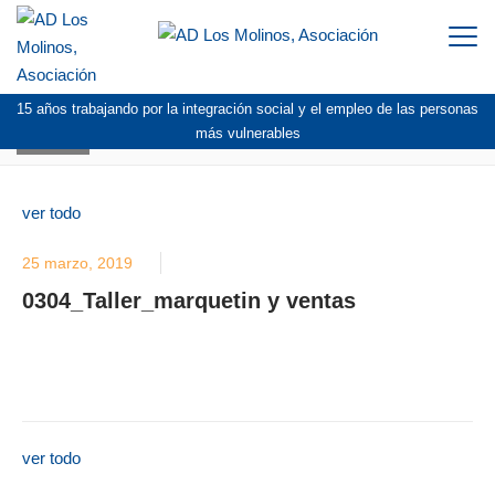
Togg
navi
15 años trabajando por la integración social y el empleo de las personas
BLOG
más vulnerables
ver todo
25 marzo, 2019
0304_Taller_marquetin y ventas
ver todo