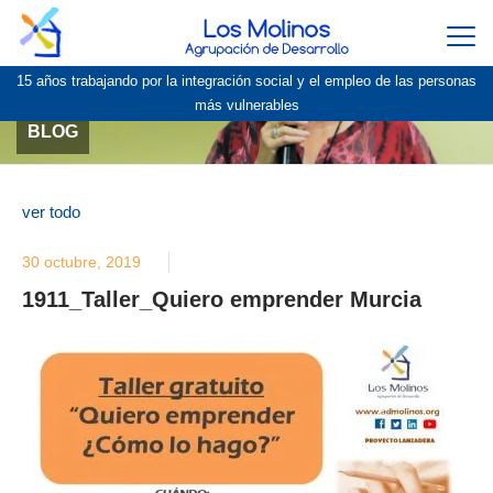
Togg
navi
15 años trabajando por la integración social y el empleo de las personas
más vulnerables
BLOG
ver todo
30 octubre, 2019
1911_Taller_Quiero emprender Murcia