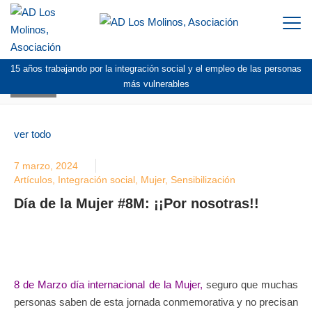
Togg
navi
15 años trabajando por la integración social y el empleo de las personas
BLOG
más vulnerables
ver todo
7 marzo, 2024
Artículos
,
Integración social
,
Mujer
,
Sensibilización
Día de la Mujer #8M: ¡¡Por nosotras!!
8 de Marzo día internacional de la Mujer,
seguro que muchas
personas saben de esta jornada conmemorativa y no precisan